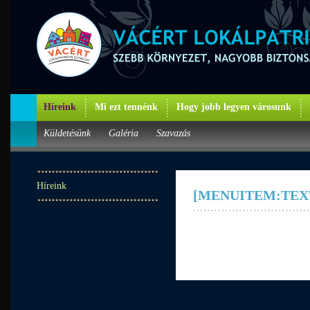
Híreink
Mi ezt tennénk
Hogy jobb legyen városunk
Küldetésünk
Galéria
Szavazás
Híreink
[MENUITEM:TEXT