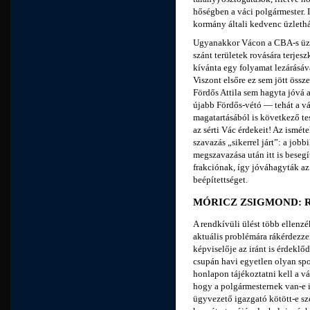
hőségben a váci polgármester. 
kormány általi kedvenc üzlethál
Ugyanakkor Vácon a CBA-s üzle
szánt területek rovására terjeszk
kívánta egy folyamat lezárásáv
Viszont elsőre ez sem jött össz
Fördős Attila sem hagyta jóvá a
újabb Fördős-vétó — tehát a vá
magatartásából is következő tes
az sérti Vác érdekeit! Az isméte
szavazás „sikerrel járt”: a jobb
megszavazása után itt is besegí
frakciónak, így jóváhagyták az
beépítettséget.
MÓRICZ ZSIGMOND: R
A rendkívüli ülést több ellenzé
aktuális problémára rákérdezze
képviselője az iránt is érdekl
csupán havi egyetlen olyan sp
honlapon tájékoztatni kell a vác
hogy a polgármesternek van-e 
ügyvezető igazgató kötött-e sz