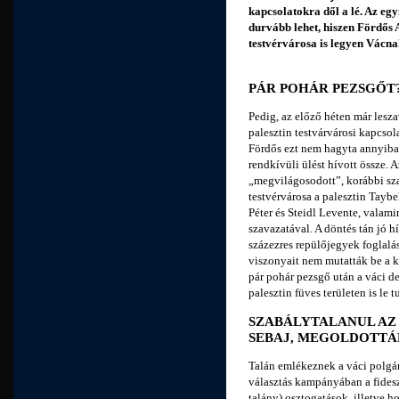
kapcsolatokra dől a lé. Az egy
durvább lehet, hiszen Fördős A
testvérvárosa is legyen Vácna
PÁR POHÁR PEZSGŐT
Pedig, az előző héten már lesza
palesztin testvárvárosi kapcsol
Fördős ezt nem hagyta annyiban:
rendkívüli ülést hívott össze. 
„megvilágosodott”, korábbi sza
testvérvárosa a palesztin Taybe
Péter és Steidl Levente, valami
szavazatával. A döntés tán jó h
százezres repülőjegyek foglalá
viszonyait nem mutatták be a 
pár pohár pezsgő után a váci d
palesztin füves területen is le
SZABÁLYTALANUL AZ 
SEBAJ, MEGOLDOTTÁ
Talán emlékeznek a váci polgár
választás kampányában a fidesz
talány) osztogatások, illetve h