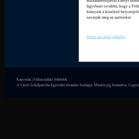
hozzátartozójával a helyi szín
figyelmet továbbá, hogy a Föl
hiányzik a kötelező helyzetjel
zavarják meg az autósokat.
Vissza az előző oldalra
Kapcsolat
|
Felhasználási feltételek
A Vácért Lokálpatrióta Egyesület hivatalos honlapja. Minden jog fenntartva. Copyr