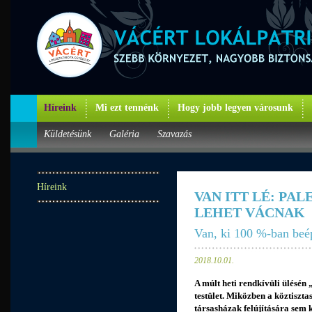
Híreink
Mi ezt tennénk
Hogy jobb legyen városunk
Küldetésünk
Galéria
Szavazás
Híreink
VAN ITT LÉ: PA
LEHET VÁCNAK
Van, ki 100 %-ban beépí
2018.10.01.
A múlt heti rendkívüli ülésén 
testület. Miközben a köztiszta
társasházak felújítására sem 