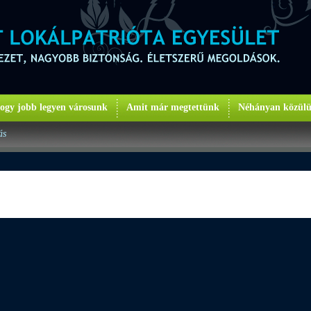
ogy jobb legyen városunk
Amit már megtettünk
Néhányan közül
ás