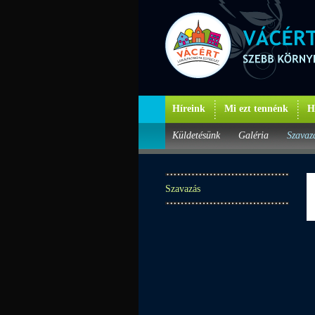
Híreink
Mi ezt tennénk
H
Küldetésünk
Galéria
Szavaz
Szavazás