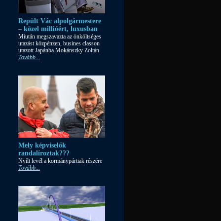
Repült Vác alpolgármestere
– közel millióért, luxusban
Miután megszavazta az önköltséges
utazást közpénzen, busines classon
utazott Japánba Mokánszky Zoltán
Tovább...
Mely képviselők
randalíroztak???
Nyílt levél a kormánypártiak részére
Tovább...